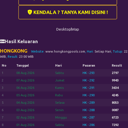
KENDALA ? TANYA KAMI DISINI !
Desktop
Wap
Hasil Keluaran
HONGKONG
Website:
www.hongkongpools.com
, Hari:
Setiap Hari
, Tutup:
22
WIB
, Result:
23:00 WIB
No
Tanggal
Hari
Pasaran
Result
1
08 Aug 2026
Sabtu
HK - 293
2797
2
07 Aug 2026
Jumat
HK - 292
9943
3
06 Aug 2026
Kamis
HK - 291
3634
4
05 Aug 2026
Rabu
HK - 290
4245
5
04 Aug 2026
Selasa
HK - 289
8053
6
03 Aug 2026
Senin
HK - 288
0087
7
02 Aug 2026
Minggu
HK - 287
6723
8
01 Aug 2026
Sabtu
HK - 286
7292