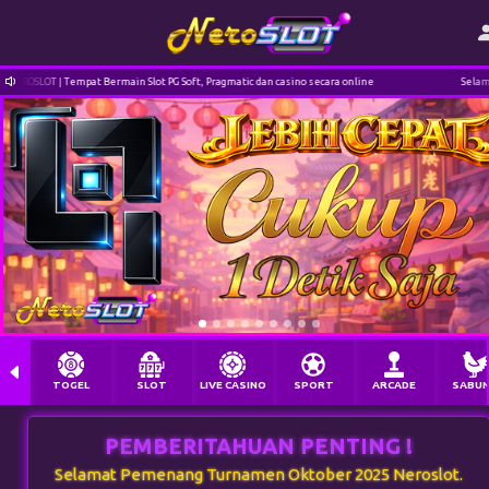
EROSLOT | Tempat Bermain Slot PG Soft, Pragmatic dan casino secara online
Selamat da
TOGEL
SLOT
LIVE CASINO
SPORT
ARCADE
SABU
PEMBERITAHUAN PENTING !
Selamat Pemenang Turnamen Oktober 2025 Neroslot.