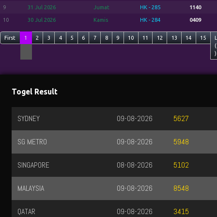
9
31 Jul 2026
Jumat
HK - 285
1140
10
30 Jul 2026
Kamis
HK - 284
0409
First
1
2
3
4
5
6
7
8
9
10
11
12
13
14
15
(
)
Togel Result
SYDNEY
09-08-2026
5627
SG METRO
09-08-2026
5948
SINGAPORE
08-08-2026
5102
MALAYSIA
09-08-2026
8548
QATAR
09-08-2026
3415